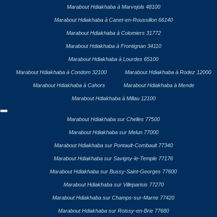
Marabout Hdiakhaba à Marvejols 48100
Marabout Hdiakhaba à Canet-en-Roussillon 66140
Marabout Hdiakhaba à Colomiers 31772
Marabout Hdiakhaba à Frontignan 34110
Marabout Hdiakhaba à Lourdes 65100
Marabout Hdiakhaba à Condom 32100
Marabout Hdiakhaba à Rodez 12000
Marabout Hdiakhaba à Cahors
Marabout Hdiakhaba à Mende
Marabout Hdiakhaba à Millau 12100
Marabout Hdiakhaba sur Chelles 77500
Marabout Hdiakhaba sur Melun 77000
Marabout Hdiakhaba sur Pontault-Combault 77340
Marabout Hdiakhaba sur Savigny-le-Temple 77176
Marabout Hdiakhaba sur Bussy-Saint-Georges 77600
Marabout Hdiakhaba sur Villeparisis 77270
Marabout Hdiakhaba sur Champs-sur-Marne 77420
Marabout Hdiakhaba sur Roissy-en-Brie 77680