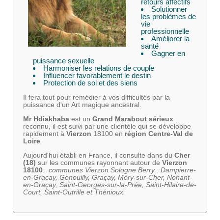
retours affectifs
Solutionner
les problèmes de
vie
professionnelle
Améliorer la
santé
Gagner en
puissance sexuelle
Harmoniser les relations de couple
Influencer favorablement le destin
Protection de soi et des siens
Il fera tout pour remédier à vos difficultés par la
puissance d'un Art magique ancestral.
Mr Hdiakhaba
est un
Grand Marabout sérieux
reconnu, il est suivi par une clientèle qui se développe
rapidement à
Vierzon
18100 en
région Centre-Val de
Loire
Aujourd'hui établi en France, il consulte dans du
Cher
(18)
sur les communes rayonnant autour de
Vierzon
18100
: communes Vierzon Sologne Berry : Dampierre-
en-Graçay, Genouilly, Graçay, Méry-sur-Cher, Nohant-
en-Graçay, Saint-Georges-sur-la-Prée, Saint-Hilaire-de-
Court, Saint-Outrille et Thénioux.