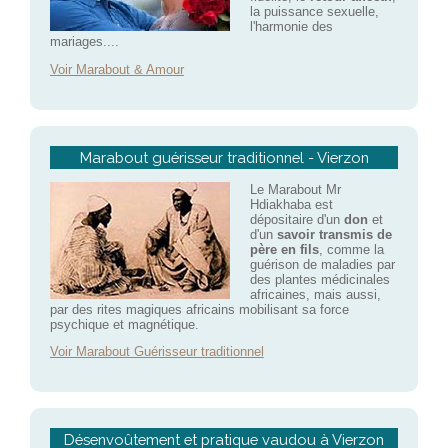
la puissance sexuelle,
l'harmonie des
mariages....
Voir Marabout & Amour
Marabout guérisseur traditionnel - Vierzon
Le Marabout Mr
Hdiakhaba est
dépositaire d'un
don
et
d'un
savoir transmis de
père en fils
, comme la
guérison de maladies par
des plantes médicinales
africaines, mais aussi,
par des rites magiques africains mobilisant sa force
psychique et magnétique.
Voir Marabout Guérisseur traditionnel
Désenvoûtement et pratique vaudou à Vierzon