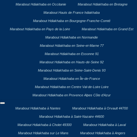
Marabout Hdiakhaba en Occitanie
Marabout Hdiakhaba en Bretagne
Marabout Hauts de France hdiakhaba
Marabout Hdiakhaba en Bourgogne-Franche-Comté
Marabout Hdiakhaba en Pays de la Loire
Marabout Hdiakhaba en Grand Est
Marabout Hdiakhaba en Normandie
Marabout Hdiakhaba en Seine-et-Marne 77
Marabout Hdiakhaba en Essonne 91
Marabout Hdiakhaba en Hauts-de-Seine 92
Marabout Hdiakhaba en Seine-Saint-Denis 93
Marabout Hdiakhaba en Île-de-France
Marabout Hdiakhaba en Centre Val-de-Loire Loire
Marabout Hdiakhaba en Provence Alpes Côte d’Azur
Marabout Hdiakhaba à Nantes
Marabout Hdiakhaba à Orvault 44700
Marabout Hdiakhaba à Saint-Nazaire 44600
Marabout Hdiakhaba à Cholet 49300
Marabout Hdiakhaba à Laval
Marabout Hdiakhaba sur Le Mans
Marabout Hdiakhaba à Angers