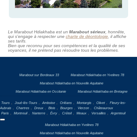
Le Marabout Hdiakhaba est un
Marabout sérieux
, honnête,
qui s'engage à respecter une
charte de déontologie
, il affiche
ses tarifs.
Bien que reconnu pour ses compétences et la qualité de ses
voyances, il ne prétend pas résoudre tous les problèmes.
Marabout sur Bordeaux 33
Marabout Hdiakhaba en Yvelines 78
Marabout Hdiakhaba en Nouvelle Aquitaine
Marabout Hdiakhaba en Occitanie
Marabout Hdiakhaba en Bretagne
,
,
,
,
,
,
Tours
Joué-lès-Tours
Amboise
Orléans
Montargis
Olivet
Fleury-les-
,
,
,
,
,
,
Aubrais
Chartres
Dreux
Blois
Bourges
Vierzon
Châteauroux
,
,
,
,
,
,
,
Paris
Montreuil
Nanterre
Évry
Créteil
Meaux
Versailles
Argenteuil
Marabout Hdiakhaba en Yvelines 78
Marabout Hdiakhaba en Nouvelle Aquitaine