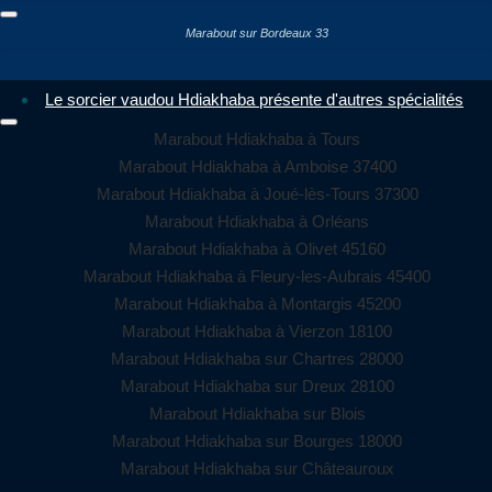
Marabout sur Bordeaux 33
Le sorcier vaudou Hdiakhaba présente d'autres spécialités
Marabout Hdiakhaba à Tours
Marabout Hdiakhaba à Amboise 37400
Marabout Hdiakhaba à Joué-lès-Tours 37300
Marabout Hdiakhaba à Orléans
Marabout Hdiakhaba à Olivet 45160
Marabout Hdiakhaba à Fleury-les-Aubrais 45400
Marabout Hdiakhaba à Montargis 45200
Marabout Hdiakhaba à Vierzon 18100
Marabout Hdiakhaba sur Chartres 28000
Marabout Hdiakhaba sur Dreux 28100
Marabout Hdiakhaba sur Blois
Marabout Hdiakhaba sur Bourges 18000
Marabout Hdiakhaba sur Châteauroux