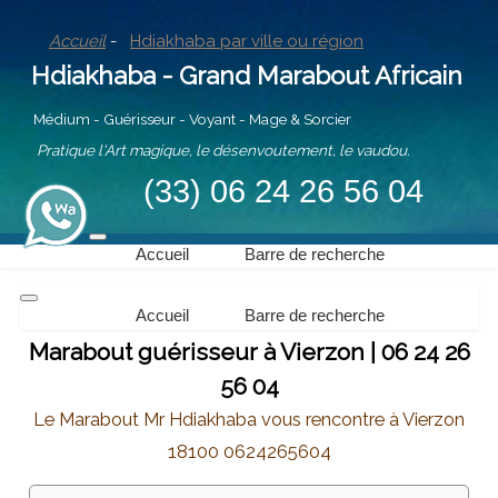
Accueil
-
Hdiakhaba par ville ou région
Hdiakhaba - Grand Marabout Africain
Médium - Guérisseur - Voyant - Mage & Sorcier
Pratique l'Art magique, le désenvoutement, le vaudou.
(33) 06 24 26 56 04
Accueil
Barre de recherche
Accueil
Barre de recherche
Marabout guérisseur à Vierzon | 06 24 26
56 04
Le Marabout Mr Hdiakhaba vous rencontre à Vierzon
18100 0624265604