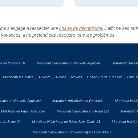
 qui s'engage à respecter une
charte de déontologie
, il affiche ses tari
 voyances, il ne prétend pas résoudre tous les problèmes.
a en Yvelines 78
Marabout Hdiakhaba en Nouvelle Aquitaine
Marabout Hdiakh
,
,
,
,
,
,
Montceau-les-Mines
Auxerre
Avallon
Nevers
Cosne-Cours-sur-Loire
Lons-l
haba en Nouvelle Aquitaine
Marabout Hdiakhaba en Occitanie
Marabout Hdia
Hdiakhaba en Pays de la Loire
Marabout Hdiakhaba en Grand Est
Marabout H
s-de-Seine 92
Marabout Hdiakhaba en Seine-Saint-Denis 93
Marabout Hdiakha
Marabout Hdiakhaba en Provence Alpes Côte d’Azur