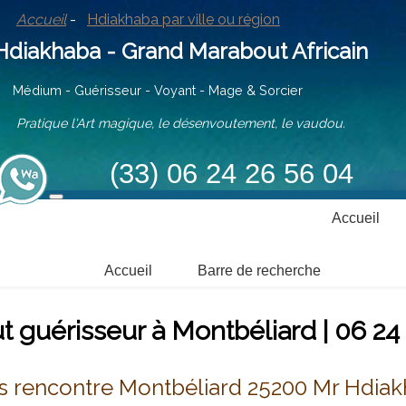
Accueil
-
Hdiakhaba par ville ou région
iakhaba - Grand Marabout Africain
ium - Guérisseur - Voyant - Mage & Sorcier
tique l'Art magique, le désenvoutement, le vaudou.
(33) 06 24 26 56 04
Accueil
Accueil
Barre de recherche
 guérisseur à Montbéliard | 06 24
s rencontre Montbéliard 25200 Mr Hdia