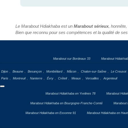
Le Marabout Hdiakhaba est un
Marabout sérieux
, honnête,
Bien que reconnu pour ses compétences et la qualité de ses
Marabout sur Bordeaux 33
Marabout Hdiakhab
,
,
,
,
,
,
Dijon
Beaune
Besançon
Montbéliard
Mâcon
Chalon-sur-Saône
Le Creusot
,
,
,
,
,
,
,
Paris
Montreuil
Nanterre
Évry
Créteil
Meaux
Versailles
Argenteuil
Marabout Hdiakhaba en Yvelines 78
Marabout Hdiak
Marabout Hdiakhaba en Bourgogne-Franche-Comté
Marabout 
Marabout Hdiakhaba en Essonne 91
Marabout Hdiakhaba en Haut