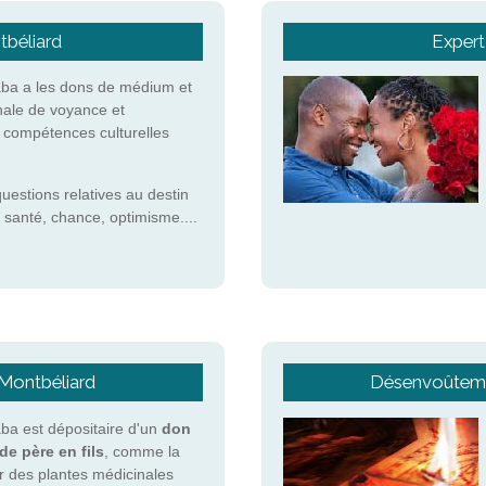
tbéliard
Expert
ba a les dons de médium et
nale de voyance et
s compétences culturelles
questions relatives au destin
 santé, chance, optimisme....
 Montbéliard
Désenvoûtemen
a est dépositaire d'un
don
de père en fils
, comme la
r des plantes médicinales