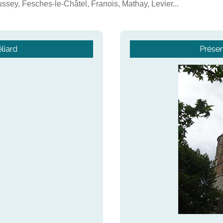
sey, Fesches-le-Châtel, Franois, Mathay, Levier...
liard
Présen