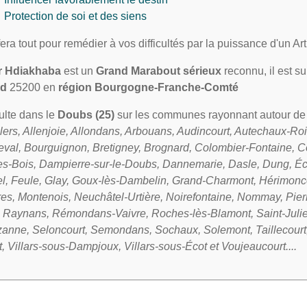
Protection de soi et des siens
 fera tout pour remédier à vos difficultés par la puissance d'un A
r Hdiakhaba
est un
Grand Marabout sérieux
reconnu, il est su
rd
25200 en
région Bourgogne-Franche-Comté
sulte dans le
Doubs (25)
sur les communes rayonnant autour d
lers, Allenjoie, Allondans, Arbouans, Audincourt, Autechaux-Ro
eval, Bourguignon, Bretigney, Brognard, Colombier-Fontaine, Co
s-Bois, Dampierre-sur-le-Doubs, Dannemarie, Dasle, Dung, Éc
el, Feule, Glay, Goux-lès-Dambelin, Grand-Charmont, Hérimonco
es, Montenois, Neuchâtel-Urtière, Noirefontaine, Nommay, Pier
 Raynans, Rémondans-Vaivre, Roches-lès-Blamont, Saint-Julien
zanne, Seloncourt, Semondans, Sochaux, Solemont, Taillecourt,
 Villars-sous-Dampjoux, Villars-sous-Écot et Voujeaucourt....