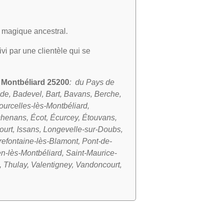
rt magique ancestral.
ivi par une clientèle qui se
e
Montbéliard 25200
: du Pays de
ide, Badevel, Bart, Bavans, Berche,
urcelles-lès-Montbéliard,
henans, Écot, Écurcey, Étouvans,
urt, Issans, Longevelle-sur-Doubs,
refontaine-lès-Blamont, Pont-de-
-lès-Montbéliard, Saint-Maurice-
 Thulay, Valentigney, Vandoncourt,