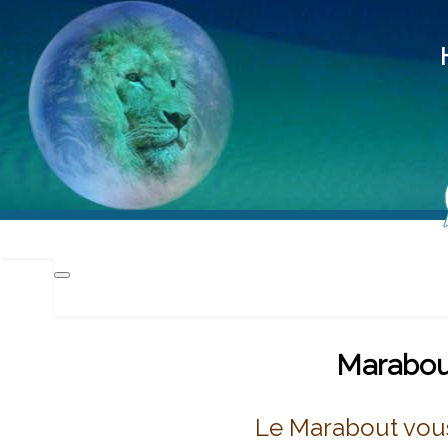
Hd
Méd
Pra
Marabout
Le Marabout vou