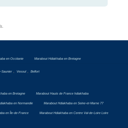
fs.
aba en Occitanie
Marabout Hdiakhaba en Bretagne
,
,
e-Saunier
Vesoul
Belfort
khaba en Bretagne
Marabout Hauts de France hdiakhaba
diakhaba en Normandie
Marabout Hdiakhaba en Seine-et-Marne 77
ba en Île-de-France
Marabout Hdiakhaba en Centre Val-de-Loire Loire