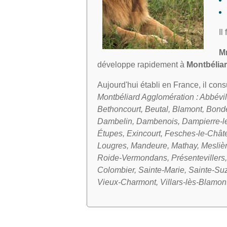
Il
M
développe rapidement à
Montbélia
Aujourd'hui établi en France, il con
Montbéliard Agglomération : Abbévil
Bethoncourt, Beutal, Blamont, Bond
Dambelin, Dambenois, Dampierre-le
Étupes, Exincourt, Fesches-le-Chât
Lougres, Mandeure, Mathay, Meslièr
Roide-Vermondans, Présentevillers,
Colombier, Sainte-Marie, Sainte-Su
Vieux-Charmont, Villars-lès-Blamont,