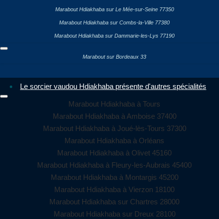
Marabout Hdiakhaba sur Le Mée-sur-Seine 77350
Marabout Hdiakhaba sur Combs-la-Ville 77380
Marabout Hdiakhaba sur Dammarie-les-Lys 77190
Marabout sur Bordeaux 33
Le sorcier vaudou Hdiakhaba présente d'autres spécialités
Marabout Hdiakhaba à Tours
Marabout Hdiakhaba à Amboise 37400
Marabout Hdiakhaba à Joué-lès-Tours 37300
Marabout Hdiakhaba à Orléans
Marabout Hdiakhaba à Olivet 45160
Marabout Hdiakhaba à Fleury-les-Aubrais 45400
Marabout Hdiakhaba à Montargis 45200
Marabout Hdiakhaba à Vierzon 18100
Marabout Hdiakhaba sur Chartres 28000
Marabout Hdiakhaba sur Dreux 28100