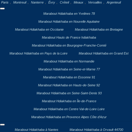
,
,
,
,
,
,
,
Paris
Montreuil
Nanterre
Évry
Créteil
Meaux
Versailles
Argenteuil
Marabout Hdiakhaba en Yvelines 78
Marabout Hdiakhaba en Nouvelle Aquitaine
Marabout Hdiakhaba en Occitanie
Marabout Hdiakhaba en Bretagne
Marabout Hauts de France hdiakhaba
Marabout Hdiakhaba en Bourgogne-Franche-Comté
Marabout Hdiakhaba en Pays de la Loire
Marabout Hdiakhaba en Grand Est
Marabout Hdiakhaba en Normandie
Marabout Hdiakhaba en Seine-et-Marne 77
Marabout Hdiakhaba en Essonne 91
Marabout Hdiakhaba en Hauts-de-Seine 92
Marabout Hdiakhaba en Seine-Saint-Denis 93
Marabout Hdiakhaba en Île-de-France
Marabout Hdiakhaba en Centre Val-de-Loire Loire
Marabout Hdiakhaba en Provence Alpes Côte d’Azur
Marabout Hdiakhaba à Nantes
Marabout Hdiakhaba à Orvault 44700