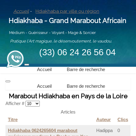
Accueil
-
Hdiakhaba par ville ou région
Hdiakhaba - Grand Marabout Africain
Médium - Guérisseur - Voyant - Mage & Sorcier
Pratique l'Art magique, le désenvoutement, le vaudou.
(33) 06 24 26 56 04
Accueil
Barre de recherche
Accueil
Barre de recherche
Marabout Hdiakhaba en Pays de la Loire
Afficher #
Articles
Titre
Auteur
Clics
Hdiakhaba 0624265604 marabout
Hadippa
0