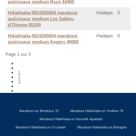
guérisseur medium Rezé 44400
Hdiakhaba 0624265604 marabout
Hadippa
0
guérisseur medium Les Sables-
d'Olonne 85100
Hdiakhaba 0624265604 marabout
Hadippa
0
guérisseur medium Angers 49000
Page 1 sur 3
1
2
3
Marabout sur Bordeaux 33
Marabout Hdiakhaba en Yvelines 78
Marabout Hdiakhaba en Nouvelle Aquitaine
Marabout Hdiakhaba en Occitanie
Marabout Hdiakhaba en Bretagne