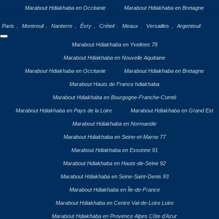
Marabout Hdiakhaba en Occitanie
Marabout Hdiakhaba en Bretagne
,
,
,
,
,
,
,
Paris
Montreuil
Nanterre
Évry
Créteil
Meaux
Versailles
Argenteuil
Marabout Hdiakhaba en Yvelines 78
Marabout Hdiakhaba en Nouvelle Aquitaine
Marabout Hdiakhaba en Occitanie
Marabout Hdiakhaba en Bretagne
Marabout Hauts de France hdiakhaba
Marabout Hdiakhaba en Bourgogne-Franche-Comté
Marabout Hdiakhaba en Pays de la Loire
Marabout Hdiakhaba en Grand Est
Marabout Hdiakhaba en Normandie
Marabout Hdiakhaba en Seine-et-Marne 77
Marabout Hdiakhaba en Essonne 91
Marabout Hdiakhaba en Hauts-de-Seine 92
Marabout Hdiakhaba en Seine-Saint-Denis 93
Marabout Hdiakhaba en Île-de-France
Marabout Hdiakhaba en Centre Val-de-Loire Loire
Marabout Hdiakhaba en Provence Alpes Côte d’Azur