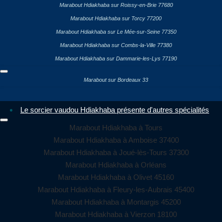
Marabout Hdiakhaba sur Roissy-en-Brie 77680
Marabout Hdiakhaba sur Torcy 77200
Marabout Hdiakhaba sur Le Mée-sur-Seine 77350
Marabout Hdiakhaba sur Combs-la-Ville 77380
Marabout Hdiakhaba sur Dammarie-les-Lys 77190
Marabout sur Bordeaux 33
Le sorcier vaudou Hdiakhaba présente d'autres spécialités
Marabout Hdiakhaba à Tours
Marabout Hdiakhaba à Amboise 37400
Marabout Hdiakhaba à Joué-lès-Tours 37300
Marabout Hdiakhaba à Orléans
Marabout Hdiakhaba à Olivet 45160
Marabout Hdiakhaba à Fleury-les-Aubrais 45400
Marabout Hdiakhaba à Montargis 45200
Marabout Hdiakhaba à Vierzon 18100