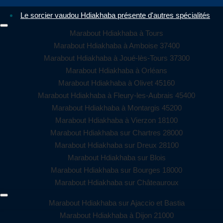
Le sorcier vaudou Hdiakhaba présente d'autres spécialités
Marabout Hdiakhaba à Tours
Marabout Hdiakhaba à Amboise 37400
Marabout Hdiakhaba à Joué-lès-Tours 37300
Marabout Hdiakhaba à Orléans
Marabout Hdiakhaba à Olivet 45160
Marabout Hdiakhaba à Fleury-les-Aubrais 45400
Marabout Hdiakhaba à Montargis 45200
Marabout Hdiakhaba à Vierzon 18100
Marabout Hdiakhaba sur Chartres 28000
Marabout Hdiakhaba sur Dreux 28100
Marabout Hdiakhaba sur Blois
Marabout Hdiakhaba sur Bourges 18000
Marabout Hdiakhaba sur Châteauroux
Marabout Hdiakhaba sur Ajaccio et Bastia
Marabout Hdiakhaba à Dijon 21000