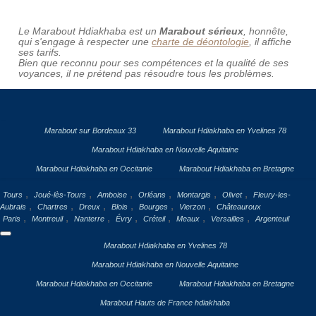
Le Marabout Hdiakhaba est un
Marabout sérieux
, honnête,
qui s'engage à respecter une
charte de déontologie
, il affiche
ses tarifs.
Bien que reconnu pour ses compétences et la qualité de ses
voyances, il ne prétend pas résoudre tous les problèmes.
Marabout sur Bordeaux 33
Marabout Hdiakhaba en Yvelines 78
Marabout Hdiakhaba en Nouvelle Aquitaine
Marabout Hdiakhaba en Occitanie
Marabout Hdiakhaba en Bretagne
,
,
,
,
,
,
Tours
Joué-lès-Tours
Amboise
Orléans
Montargis
Olivet
Fleury-les-
,
,
,
,
,
,
Aubrais
Chartres
Dreux
Blois
Bourges
Vierzon
Châteauroux
,
,
,
,
,
,
,
Paris
Montreuil
Nanterre
Évry
Créteil
Meaux
Versailles
Argenteuil
Marabout Hdiakhaba en Yvelines 78
Marabout Hdiakhaba en Nouvelle Aquitaine
Marabout Hdiakhaba en Occitanie
Marabout Hdiakhaba en Bretagne
Marabout Hauts de France hdiakhaba