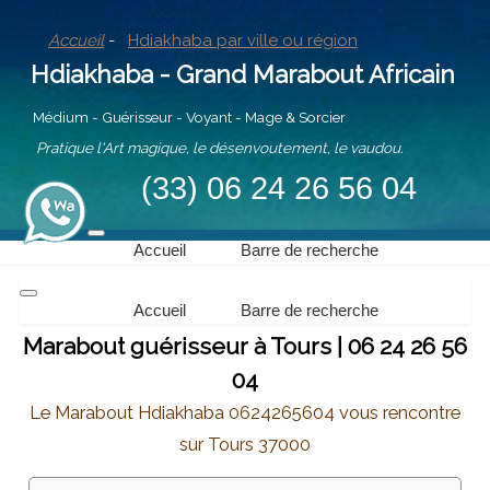
Accueil
-
Hdiakhaba par ville ou région
Hdiakhaba - Grand Marabout Africain
Médium - Guérisseur - Voyant - Mage & Sorcier
Pratique l'Art magique, le désenvoutement, le vaudou.
(33) 06 24 26 56 04
Accueil
Barre de recherche
Accueil
Barre de recherche
Marabout guérisseur à Tours | 06 24 26 56
04
Le Marabout Hdiakhaba 0624265604 vous rencontre
sur Tours 37000