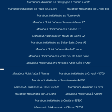
Marabout Hdiakhaba en Bourgogne-Franche-Comté
Marabout Hdiakhaba en Pays de la Loire
Marabout Hdiakhaba en Grand Est
Marabout Hdiakhaba en Normandie
Marabout Hdiakhaba en Seine-et-Marne 77
Marabout Hdiakhaba en Essonne 91
Marabout Hdiakhaba en Hauts-de-Seine 92
Marabout Hdiakhaba en Seine-Saint-Denis 93
Marabout Hdiakhaba en Île-de-France
Marabout Hdiakhaba en Centre Val-de-Loire Loire
Marabout Hdiakhaba en Provence Alpes Côte d’Azur
Marabout Hdiakhaba à Nantes
Marabout Hdiakhaba à Orvault 44700
Marabout Hdiakhaba à Saint-Nazaire 44600
Marabout Hdiakhaba à Cholet 49300
Marabout Hdiakhaba à Laval
Marabout Hdiakhaba sur Le Mans
Marabout Hdiakhaba à Angers
Marabout Hdiakhaba à Challans 85300
Marabout Hdiakhaba à La Flèche 72200