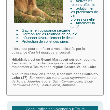
Activer les
retours affectifs
Solutionner
les problèmes de
vie
professionnelle
Améliorer la
santé
Gagner en puissance sexuelle
Harmoniser les relations de couple
Influencer favorablement le destin
Protection de soi et des siens
Il fera tout pour remédier à vos difficultés par la
puissance d'un Art magique ancestral.
Hdiakhaba
est un
Grand Marabout sérieux
reconnu,
il est suivi par une clientèle qui se développe
rapidement à
Tours
et en
région Centre-Val de Loire
Aujourd'hui établi en France, il consulte dans l'
Indre-et-
Loire (37)
:
Sur toutes les communes rayonnant autour
de Tours: Joué-les-Tours, Saint-Cyr-sur-Loire, Saint-
Pierre-des-Corps, Saint-Avertin, Amboise..
Consultation de voyance sur Tours