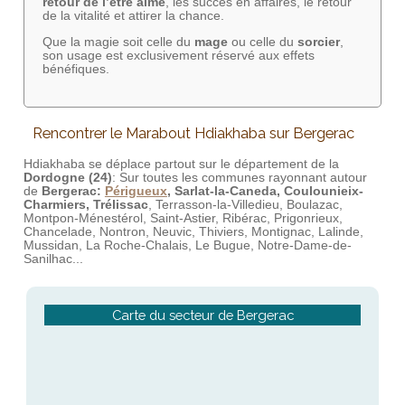
retour de l’être aimé
, les succès en affaires, le retour
de la vitalité et attirer la chance.
Que la magie soit celle du
mage
ou celle du
sorcier
,
son usage est exclusivement réservé aux effets
bénéfiques.
Rencontrer le Marabout Hdiakhaba sur Bergerac
Hdiakhaba se déplace partout sur le département de la
Dordogne (24)
: Sur toutes les communes rayonnant autour
de
Bergerac:
Périgueux
, Sarlat-la-Caneda, Coulounieix-
Charmiers, Trélissac
, Terrasson-la-Villedieu, Boulazac,
Montpon-Ménestérol, Saint-Astier, Ribérac, Prigonrieux,
Chancelade, Nontron, Neuvic, Thiviers, Montignac, Lalinde,
Mussidan, La Roche-Chalais, Le Bugue, Notre-Dame-de-
Sanilhac...
Carte du secteur de Bergerac