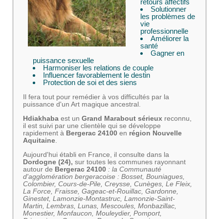
retours affectifs
Solutionner
les problèmes de
vie
professionnelle
Améliorer la
santé
Gagner en
puissance sexuelle
Harmoniser les relations de couple
Influencer favorablement le destin
Protection de soi et des siens
Il fera tout pour remédier à vos difficultés par la
puissance d'un Art magique ancestral.
Hdiakhaba
est un
Grand Marabout sérieux
reconnu,
il est suivi par une clientèle qui se développe
rapidement à
Bergerac 24100
en
région Nouvelle
Aquitaine
.
Aujourd'hui établi en France, il consulte dans la
Dordogne (24),
sur toutes les communes rayonnant
autour de
Bergerac 24100
: la Communauté
d'agglomération bergeracoise : Bosset, Bouniagues,
Colombier, Cours-de-Pile, Creysse, Cunèges, Le Fleix,
La Force, Fraisse, Gageac-et-Rouillac, Gardonne,
Ginestet, Lamonzie-Montastruc, Lamonzie-Saint-
Martin, Lembras, Lunas, Mescoules, Monbazillac,
Monestier, Monfaucon, Mouleydier, Pomport,