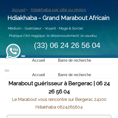
Accueil
-
Hdiakhaba par ville ou région
Hdiakhaba - Grand Marabout Africain
Médium - Guérisseur - Voyant - Mage & Sorcier
Pratique l'Art magique, le désenvoutement, le vaudou.
(33) 06 24 26 56 04
Accueil
Barre de recherche
Accueil
Barre de recherche
Marabout guérisseur à Bergerac | 06 24
26 56 04
Le Marabout vous rencontre sur Bergerac 24100
Hdiakhaba 0624265604