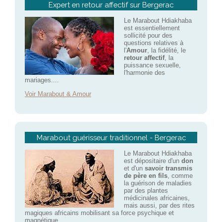
Expert en retour affectif sur Bergerac
Le Marabout Hdiakhaba
est essentiellement
sollicité pour des
questions relatives à
l'
Amour
, la fidélité, le
retour affectif
, la
puissance sexuelle,
l'harmonie des
mariages....
Voir Marabout & Amour
Marabout guérisseur traditionnel - Bergerac
Le Marabout Hdiakhaba
est dépositaire d'un
don
et d'un
savoir transmis
de père en fils
, comme
la guérison de maladies
par des plantes
médicinales africaines,
mais aussi, par des rites
magiques africains mobilisant sa force psychique et
magnétique.