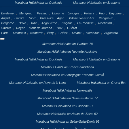
Marabout Hdiakhaba en Occitanie
Marabout Hdiakhaba en Bretagne
,
,
,
,
,
,
,
Bordeaux
Mérignac
Pessac
Libourne
Limoges
Poitiers
Pau
Bayonne
,
,
,
,
,
,
Anglet
Biarritz
Niort
Bressuire
Agen
Villeneuve-sur-Lot
Périgueux
,
,
,
,
,
,
,
Bergerac
Brive
Tulle
Angoulême
Cognac
La Rochelle
Rochefort
,
,
,
Saintes
Royan
Mont-de-Marsan
Dax
Guéret
,
,
,
,
,
,
,
Paris
Montreuil
Nanterre
Évry
Créteil
Meaux
Versailles
Argenteuil
Marabout Hdiakhaba en Yvelines 78
Marabout Hdiakhaba en Nouvelle Aquitaine
Marabout Hdiakhaba en Occitanie
Marabout Hdiakhaba en Bretagne
Marabout Hauts de France hdiakhaba
Marabout Hdiakhaba en Bourgogne-Franche-Comté
Marabout Hdiakhaba en Pays de la Loire
Marabout Hdiakhaba en Grand Est
Marabout Hdiakhaba en Normandie
Marabout Hdiakhaba en Seine-et-Marne 77
Marabout Hdiakhaba en Essonne 91
Marabout Hdiakhaba en Hauts-de-Seine 92
Marabout Hdiakhaba en Seine-Saint-Denis 93