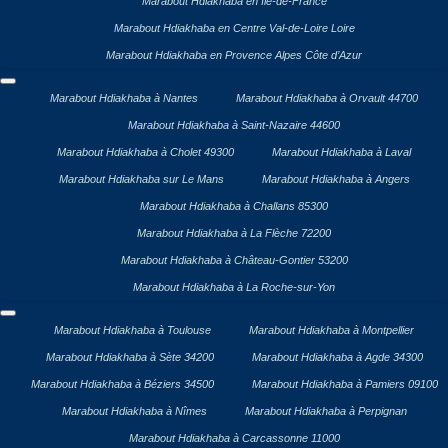
Marabout Hdiakhaba en Île-de-France
Marabout Hdiakhaba en Centre Val-de-Loire Loire
Marabout Hdiakhaba en Provence Alpes Côte d’Azur
Marabout Hdiakhaba à Nantes
Marabout Hdiakhaba à Orvault 44700
Marabout Hdiakhaba à Saint-Nazaire 44600
Marabout Hdiakhaba à Cholet 49300
Marabout Hdiakhaba à Laval
Marabout Hdiakhaba sur Le Mans
Marabout Hdiakhaba à Angers
Marabout Hdiakhaba à Challans 85300
Marabout Hdiakhaba à La Flèche 72200
Marabout Hdiakhaba à Château-Gontier 53200
Marabout Hdiakhaba à La Roche-sur-Yon
Marabout Hdiakhaba à Toulouse
Marabout Hdiakhaba à Montpellier
Marabout Hdiakhaba à Sète 34200
Marabout Hdiakhaba à Agde 34300
Marabout Hdiakhaba à Béziers 34500
Marabout Hdiakhaba à Pamiers 09100
Marabout Hdiakhaba à Nîmes
Marabout Hdiakhaba à Perpignan
Marabout Hdiakhaba à Carcassonne 11000