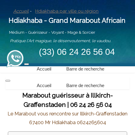
Accueil
-
Hdiakhaba par ville ou région
Hdiakhaba - Grand Marabout Africain
Médium - Guérisseur - Voyant - Mage & Sorcier
Pratique l'Art magique, le désenvoutement, le vaudou.
(33) 06 24 26 56 04
Accueil
Barre de recherche
Accueil
Barre de recherche
Marabout guérisseur à Illkirch-
Graffenstaden | 06 24 26 56 04
Le Marabout vous rencontre sur Illkirch-Graffenstaden
67400 Mr Hdiakhaba 0624265604