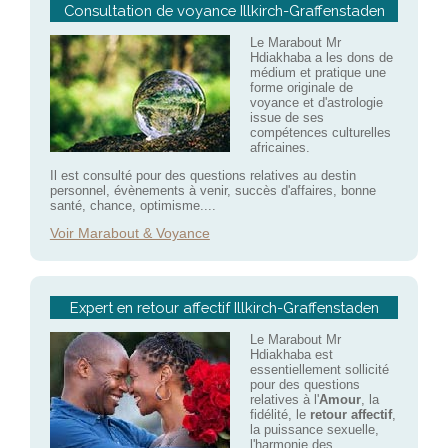
Consultation de voyance Illkirch-Graffenstaden
Le Marabout Mr
Hdiakhaba a les dons de
médium et pratique une
forme originale de
voyance et d'astrologie
issue de ses
compétences culturelles
africaines.
Il est consulté pour des questions relatives au destin
personnel, évènements à venir, succès d'affaires, bonne
santé, chance, optimisme....
Voir Marabout & Voyance
Expert en retour affectif Illkirch-Graffenstaden
Le Marabout Mr
Hdiakhaba est
essentiellement sollicité
pour des questions
relatives à l'
Amour
, la
fidélité, le
retour affectif
,
la puissance sexuelle,
l'harmonie des