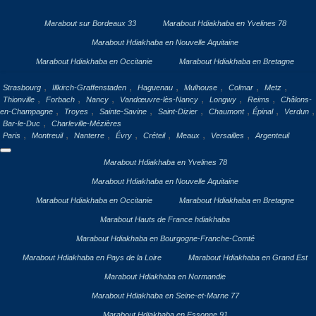
Marabout sur Bordeaux 33
Marabout Hdiakhaba en Yvelines 78
Marabout Hdiakhaba en Nouvelle Aquitaine
Marabout Hdiakhaba en Occitanie
Marabout Hdiakhaba en Bretagne
,
,
,
,
,
,
Strasbourg
Illkirch-Graffenstaden
Haguenau
Mulhouse
Colmar
Metz
,
,
,
,
,
,
Thionville
Forbach
Nancy
Vandœuvre-lès-Nancy
Longwy
Reims
Châlons-
,
,
,
,
,
,
,
en-Champagne
Troyes
Sainte-Savine
Saint-Dizier
Chaumont
Épinal
Verdun
,
Bar-le-Duc
Charleville-Mézières
,
,
,
,
,
,
,
Paris
Montreuil
Nanterre
Évry
Créteil
Meaux
Versailles
Argenteuil
Marabout Hdiakhaba en Yvelines 78
Marabout Hdiakhaba en Nouvelle Aquitaine
Marabout Hdiakhaba en Occitanie
Marabout Hdiakhaba en Bretagne
Marabout Hauts de France hdiakhaba
Marabout Hdiakhaba en Bourgogne-Franche-Comté
Marabout Hdiakhaba en Pays de la Loire
Marabout Hdiakhaba en Grand Est
Marabout Hdiakhaba en Normandie
Marabout Hdiakhaba en Seine-et-Marne 77
Marabout Hdiakhaba en Essonne 91