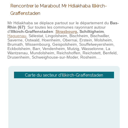
Rencontrer le Marabout Mr Hdiakhaba Illkirch-
Graffenstaden
Mr Hdiakhaba se déplace partout sur le département du
Bas-
Rhin (67)
: Sur toutes les communes rayonnant autour
d'
Illkirch-Graffenstaden
:
Strasbourg
,
Schiltigheim
,
Haguenau
, Sélestat, Lingolsheim, Bischheim, Bischwiller,
Saverne, Ostwald, Hoenheim, Obernai, Erstein, Molsheim,
Brumath, Wissembourg, Geispolsheim, Souffelweyersheim,
Eckbolsheim, Barr, Vendenheim, Mutzig, Wasselonne, La
Wantzenau, Mundolsheim, Reichshoffen, Reichstett, Benfeld,
Drusenheim, Schweighouse-sur-Moder, Rosheim....
Carte du secteur d'Illkirch-Graffenstaden