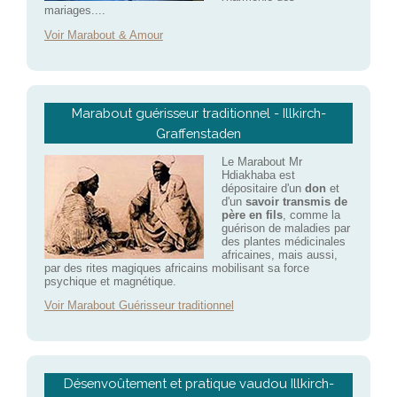
mariages....
Voir Marabout & Amour
Marabout guérisseur traditionnel - Illkirch-
Graffenstaden
Le Marabout Mr
Hdiakhaba est
dépositaire d'un
don
et
d'un
savoir transmis de
père en fils
, comme la
guérison de maladies par
des plantes médicinales
africaines, mais aussi,
par des rites magiques africains mobilisant sa force
psychique et magnétique.
Voir Marabout Guérisseur traditionnel
Désenvoûtement et pratique vaudou Illkirch-