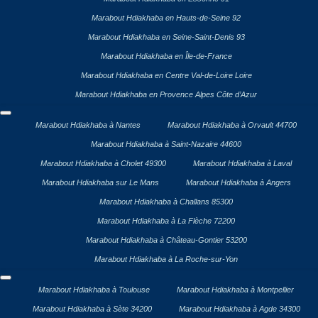
Marabout Hdiakhaba en Hauts-de-Seine 92
Marabout Hdiakhaba en Seine-Saint-Denis 93
Marabout Hdiakhaba en Île-de-France
Marabout Hdiakhaba en Centre Val-de-Loire Loire
Marabout Hdiakhaba en Provence Alpes Côte d’Azur
Marabout Hdiakhaba à Nantes
Marabout Hdiakhaba à Orvault 44700
Marabout Hdiakhaba à Saint-Nazaire 44600
Marabout Hdiakhaba à Cholet 49300
Marabout Hdiakhaba à Laval
Marabout Hdiakhaba sur Le Mans
Marabout Hdiakhaba à Angers
Marabout Hdiakhaba à Challans 85300
Marabout Hdiakhaba à La Flèche 72200
Marabout Hdiakhaba à Château-Gontier 53200
Marabout Hdiakhaba à La Roche-sur-Yon
Marabout Hdiakhaba à Toulouse
Marabout Hdiakhaba à Montpellier
Marabout Hdiakhaba à Sète 34200
Marabout Hdiakhaba à Agde 34300