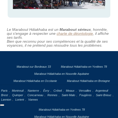
Le Marabout Hdiakhaba est un
Marabout sérieux
, honnête,
qui s'engage à respecter une
charte de déontologie
, il affiche
ses tarifs.
Bien que reconnu pour ses compétences et la qualité de ses
voyances, il ne prétend pas résoudre tous les problèmes.
Marabout sur Bordeaux 33
Marabout Hdiakhaba en Yvelines 78
Marabout Hdiakhaba en Nouvelle Aquitaine
Marabout Hdiakhaba en Occitanie
Marabout Hdiakhaba en Bretagne
,
,
,
,
,
,
,
Paris
Montreuil
Nanterre
Évry
Créteil
Meaux
Versailles
Argenteuil
,
,
,
,
,
,
,
Brest
Quimper
Concarneau
Rennes
Saint-Malo
Fougères
Saint-Brieuc
,
,
Lannion
Lorient
Vannes
Marabout Hdiakhaba en Yvelines 78
Marabout Hdiakhaba en Nouvelle Aquitaine