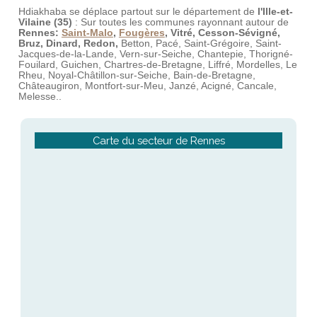
Hdiakhaba se déplace partout sur le département de
l'Ille-et-
Vilaine (35)
: Sur toutes les communes rayonnant autour de
Rennes:
Saint-Malo
,
Fougères
, Vitré, Cesson-Sévigné,
Bruz, Dinard, Redon,
Betton, Pacé, Saint-Grégoire, Saint-
Jacques-de-la-Lande, Vern-sur-Seiche, Chantepie, Thorigné-
Fouilard, Guichen, Chartres-de-Bretagne, Liffré, Mordelles, Le
Rheu, Noyal-Châtillon-sur-Seiche, Bain-de-Bretagne,
Châteaugiron, Montfort-sur-Meu, Janzé, Acigné, Cancale,
Melesse..
Carte du secteur de Rennes