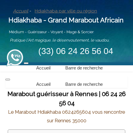
Accueil
-
Hdiakhaba par ville ou région
Hdiakhaba - Grand Marabout Africain
Médium - Guérisseur - Voyant - Mage & Sorcier
Pratique l'Art magique, le désenvoutement, le vaudou.
(33) 06 24 26 56 04
Accueil
Barre de recherche
Accueil
Barre de recherche
Marabout guérisseur à Rennes | 06 24 26
56 04
Le Marabout Hdiakhaba 0624265604 vous rencontre
sur Rennes 35000