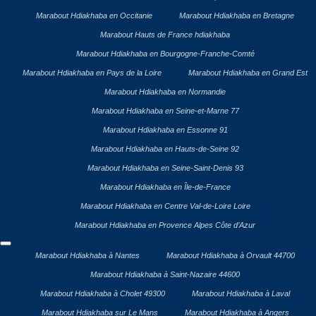
Marabout Hdiakhaba en Occitanie
Marabout Hdiakhaba en Bretagne
Marabout Hauts de France hdiakhaba
Marabout Hdiakhaba en Bourgogne-Franche-Comté
Marabout Hdiakhaba en Pays de la Loire
Marabout Hdiakhaba en Grand Est
Marabout Hdiakhaba en Normandie
Marabout Hdiakhaba en Seine-et-Marne 77
Marabout Hdiakhaba en Essonne 91
Marabout Hdiakhaba en Hauts-de-Seine 92
Marabout Hdiakhaba en Seine-Saint-Denis 93
Marabout Hdiakhaba en Île-de-France
Marabout Hdiakhaba en Centre Val-de-Loire Loire
Marabout Hdiakhaba en Provence Alpes Côte d’Azur
Marabout Hdiakhaba à Nantes
Marabout Hdiakhaba à Orvault 44700
Marabout Hdiakhaba à Saint-Nazaire 44600
Marabout Hdiakhaba à Cholet 49300
Marabout Hdiakhaba à Laval
Marabout Hdiakhaba sur Le Mans
Marabout Hdiakhaba à Angers