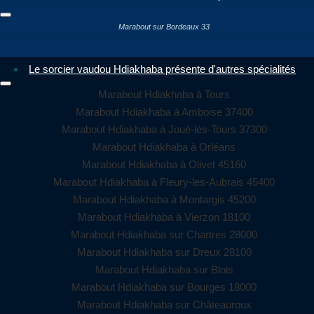
Marabout sur Bordeaux 33
Le sorcier vaudou Hdiakhaba présente d'autres spécialités
Marabout Hdiakhaba à Tours
Marabout Hdiakhaba à Amboise 37400
Marabout Hdiakhaba à Joué-lès-Tours 37300
Marabout Hdiakhaba à Orléans
Marabout Hdiakhaba à Olivet 45160
Marabout Hdiakhaba à Fleury-les-Aubrais 45400
Marabout Hdiakhaba à Montargis 45200
Marabout Hdiakhaba à Vierzon 18100
Marabout Hdiakhaba sur Chartres 28000
Marabout Hdiakhaba sur Dreux 28100
Marabout Hdiakhaba sur Blois
Marabout Hdiakhaba sur Bourges 18000
Marabout Hdiakhaba sur Châteauroux