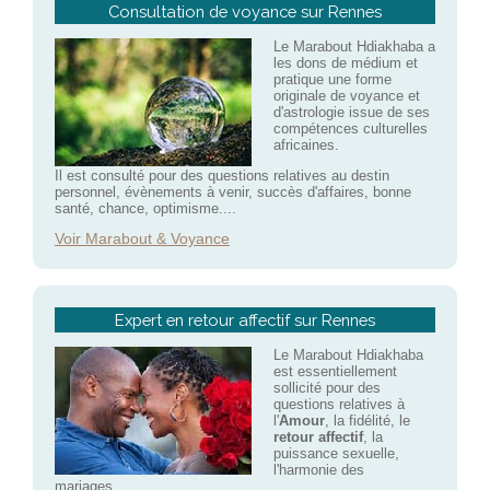
Consultation de voyance sur Rennes
Le Marabout Hdiakhaba a
les dons de médium et
pratique une forme
originale de voyance et
d'astrologie issue de ses
compétences culturelles
africaines.
Il est consulté pour des questions relatives au destin
personnel, évènements à venir, succès d'affaires, bonne
santé, chance, optimisme....
Voir Marabout & Voyance
Expert en retour affectif sur Rennes
Le Marabout Hdiakhaba
est essentiellement
sollicité pour des
questions relatives à
l'
Amour
, la fidélité, le
retour affectif
, la
puissance sexuelle,
l'harmonie des
mariages....