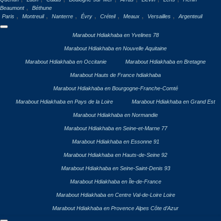
,
Beaumont
Béthune
,
,
,
,
,
,
,
Paris
Montreuil
Nanterre
Évry
Créteil
Meaux
Versailles
Argenteuil
Marabout Hdiakhaba en Yvelines 78
Marabout Hdiakhaba en Nouvelle Aquitaine
Marabout Hdiakhaba en Occitanie
Marabout Hdiakhaba en Bretagne
Marabout Hauts de France hdiakhaba
Marabout Hdiakhaba en Bourgogne-Franche-Comté
Marabout Hdiakhaba en Pays de la Loire
Marabout Hdiakhaba en Grand Est
Marabout Hdiakhaba en Normandie
Marabout Hdiakhaba en Seine-et-Marne 77
Marabout Hdiakhaba en Essonne 91
Marabout Hdiakhaba en Hauts-de-Seine 92
Marabout Hdiakhaba en Seine-Saint-Denis 93
Marabout Hdiakhaba en Île-de-France
Marabout Hdiakhaba en Centre Val-de-Loire Loire
Marabout Hdiakhaba en Provence Alpes Côte d’Azur