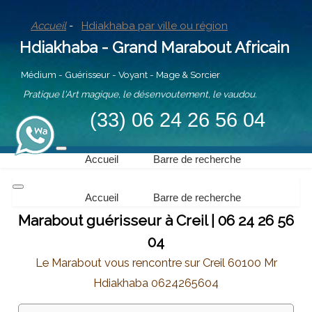
Accueil
-
Hdiakhaba par ville ou région
Hdiakhaba - Grand Marabout Africain
Médium - Guérisseur - Voyant - Mage & Sorcier
Pratique l'Art magique, le désenvoutement, le vaudou.
(33) 06 24 26 56 04
Accueil
Barre de recherche
Accueil
Barre de recherche
Marabout guérisseur à Creil | 06 24 26 56
04
Le Marabout vous rencontre sur Creil 60100 Mr
Hdiakhaba 0624265604