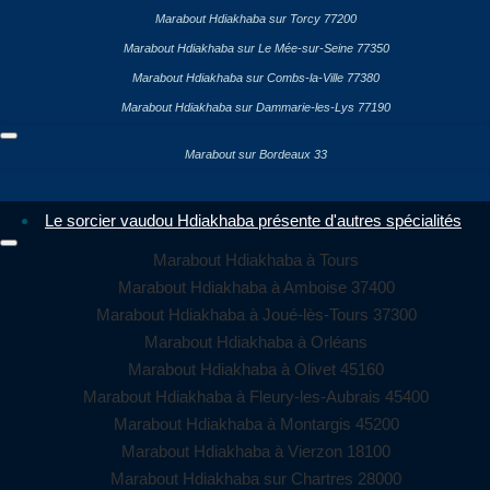
Marabout Hdiakhaba sur Torcy 77200
Marabout Hdiakhaba sur Le Mée-sur-Seine 77350
Marabout Hdiakhaba sur Combs-la-Ville 77380
Marabout Hdiakhaba sur Dammarie-les-Lys 77190
Marabout sur Bordeaux 33
Le sorcier vaudou Hdiakhaba présente d'autres spécialités
Marabout Hdiakhaba à Tours
Marabout Hdiakhaba à Amboise 37400
Marabout Hdiakhaba à Joué-lès-Tours 37300
Marabout Hdiakhaba à Orléans
Marabout Hdiakhaba à Olivet 45160
Marabout Hdiakhaba à Fleury-les-Aubrais 45400
Marabout Hdiakhaba à Montargis 45200
Marabout Hdiakhaba à Vierzon 18100
Marabout Hdiakhaba sur Chartres 28000