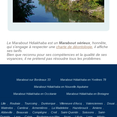
Le Marabout Hdiakhaba est un
Marabout sérieux
, honnête,
qui s'engage à respecter une
charte de déontologie
, il affiche
ses tarifs.
Bien que reconnu pour ses compétences et la qualité de ses
voyances, il ne prétend pas résoudre tous les problèmes.
Marabout sur Bordeaux 33
Marabout Hdiakhaba en Yvelines 78
Marabout Hdiakhaba en Nouvelle Aquitaine
Marabout Hdiakhaba en Occitanie
Marabout Hdiakhaba en Bretagne
,
,
,
,
,
,
,
Lille
Roubaix
Tourcoing
Dunkerque
Villeneuve d'Ascq
Valenciennes
Douai
,
,
,
,
,
,
Wattrelos
Cambrai
Armentières
La Madeleine
Hazebrouck
Amiens
,
,
,
,
,
,
Abbeville
Beauvais
Compiègne
Creil
Saint-Quentin
Soissons
Saint-
,
,
,
,
,
,
,
Quentin
Laon
Calais
Boulogne-sur-Mer
Arras
Liévin
Lens
Hénin-