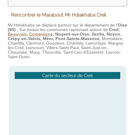
Rencontrer le Marabout Mr Hdiakhaba Creil
Mr Hdiakhaba se déplace partout sur le département de l'
Oise
(60)
: Sur toutes les communes rayonnant autour de
Creil:
Beauvais
,
Compiègne
, Nogent-sur-Oise, Senlis, Noyon,
Crépy-en-Valois, Méru, Pont-Sainte-Maxence,
Montataire,
Chantilly, Clermont, Gouvieux, Chambly, Lamorlaye, Margny-
lès-Creil, Liancourt, Villers-Saint-Paul, Saint-Just-en-
Chaussée, Mouy, Thourotte, Saint-Leu-d'Esserent, Lacroix-
Saint-Ouen...
Carte du secteur de Creil