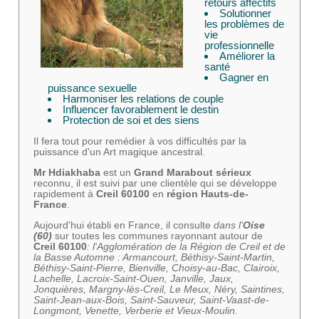
retours affectifs
Solutionner
les problèmes de
vie
professionnelle
Améliorer la
santé
Gagner en
puissance sexuelle
Harmoniser les relations de couple
Influencer favorablement le destin
Protection de soi et des siens
Il fera tout pour remédier à vos difficultés par la
puissance d'un Art magique ancestral.
Mr Hdiakhaba
est un
Grand Marabout sérieux
reconnu, il est suivi par une clientèle qui se développe
rapidement à
Creil 60100
en
région Hauts-de-
France
.
Aujourd'hui établi en France, il consulte
dans l'
Oise
(60)
sur toutes les communes rayonnant autour de
Creil 60100
: l'Agglomération de la Région de Creil et de
la Basse Automne : Armancourt, Béthisy-Saint-Martin,
Béthisy-Saint-Pierre, Bienville, Choisy-au-Bac, Clairoix,
Lachelle, Lacroix-Saint-Ouen, Janville, Jaux,
Jonquières, Margny-lès-Creil, Le Meux, Néry, Saintines,
Saint-Jean-aux-Bois, Saint-Sauveur, Saint-Vaast-de-
Longmont, Venette, Verberie et Vieux-Moulin.