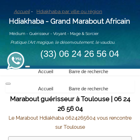
Accueil
-
Hdiakhaba par ville ou région
Hdiakhaba - Grand Marabout Africain
Médium - Guérisseur - Voyant - Mage & Sorcier
Pratique l'Art magique, le désenvoutement, le vaudou.
(33) 06 24 26 56 04
Accueil
Barre de recherche
Accueil
Barre de recherche
Marabout guérisseur à Toulouse | 06 24
26 56 04
Le Marabout Hdiakhaba 0624265604 vous rencontre
sur Toulouse