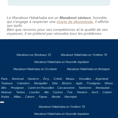
Le Marabout Hdiakhaba est un
Marabout sérieux
, honnête,
qui s'engage à respecter une
charte de déontologie
, il affiche
ses tarifs.
Bien que reconnu pour ses compétences et la qualité de ses
voyances, il ne prétend pas résoudre tous les problèmes.
Marabout sur Bordeaux 33
Marabout Hdiakhaba en Yvelines 78
Marabout Hdiakhaba en Nouvelle Aquitaine
Marabout Hdiakhaba en Occitanie
Marabout Hdiakhaba en Bretagne
,
,
,
,
,
,
,
Paris
Montreuil
Nanterre
Évry
Créteil
Meaux
Versailles
Argenteuil
,
,
,
,
,
,
,
,
Toulouse
Colomiers
Montpellier
Sète
Béziers
Agde
Frontignan
Nîmes
,
,
,
,
,
Alès
Perpignan
Canet-en-Roussillon
Carcassonne
Narbonne
Montauban
,
,
,
,
,
,
,
,
,
Moissac
Tarbes
Lourdes
Albi
Castres
Foix
Pamiers
Auch
Codom
,
,
,
,
,
Rodez
Millau
Cahors
Figeac
Mende
Marvejols
Marabout Hdiakhaba en Yvelines 78
Marabout Hdiakhaba en Nouvelle Aquitaine