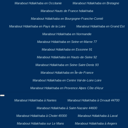
Marabout Hdiakhaba en Occitanie
Marabout Hdiakhaba en Bretagne
Marabout Hauts de France hdiakhaba
Marabout Hdiakhaba en Bourgogne-Franche-Comté
Marabout Hdiakhaba en Pays de la Loire
Marabout Hdiakhaba en Grand Est
Marabout Hdiakhaba en Normandie
Marabout Hdiakhaba en Seine-et-Marne 77
Marabout Hdiakhaba en Essonne 91
Marabout Hdiakhaba en Hauts-de-Seine 92
Marabout Hdiakhaba en Seine-Saint-Denis 93
Marabout Hdiakhaba en Île-de-France
Marabout Hdiakhaba en Centre Val-de-Loire Loire
Marabout Hdiakhaba en Provence Alpes Côte d’Azur
Marabout Hdiakhaba à Nantes
Marabout Hdiakhaba à Orvault 44700
Marabout Hdiakhaba à Saint-Nazaire 44600
Marabout Hdiakhaba à Cholet 49300
Marabout Hdiakhaba à Laval
Marabout Hdiakhaba sur Le Mans
Marabout Hdiakhaba à Angers