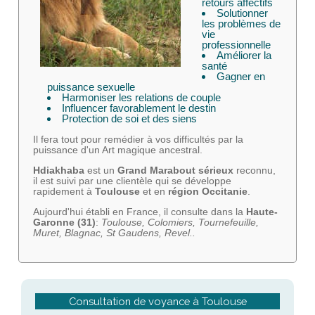
retours affectifs
Solutionner
les problèmes de
vie
professionnelle
Améliorer la
santé
Gagner en
puissance sexuelle
Harmoniser les relations de couple
Influencer favorablement le destin
Protection de soi et des siens
Il fera tout pour remédier à vos difficultés par la
puissance d'un Art magique ancestral.
Hdiakhaba
est un
Grand Marabout sérieux
reconnu,
il est suivi par une clientèle qui se développe
rapidement à
Toulouse
et en
région Occitanie
.
Aujourd'hui établi en France, il consulte dans la
Haute-
Garonne (31)
:
Toulouse,
Colomiers, Tournefeuille,
Muret, Blagnac, St Gaudens, Revel..
Consultation de voyance à Toulouse