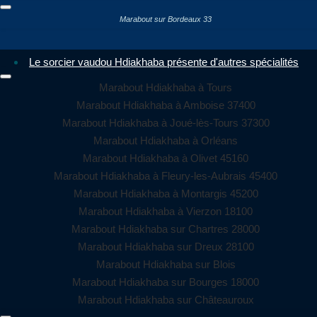
Marabout sur Bordeaux 33
Le sorcier vaudou Hdiakhaba présente d'autres spécialités
Marabout Hdiakhaba à Tours
Marabout Hdiakhaba à Amboise 37400
Marabout Hdiakhaba à Joué-lès-Tours 37300
Marabout Hdiakhaba à Orléans
Marabout Hdiakhaba à Olivet 45160
Marabout Hdiakhaba à Fleury-les-Aubrais 45400
Marabout Hdiakhaba à Montargis 45200
Marabout Hdiakhaba à Vierzon 18100
Marabout Hdiakhaba sur Chartres 28000
Marabout Hdiakhaba sur Dreux 28100
Marabout Hdiakhaba sur Blois
Marabout Hdiakhaba sur Bourges 18000
Marabout Hdiakhaba sur Châteauroux