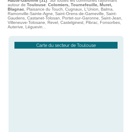
Haute-Garonne (31)
: Sur toutes les communes rayonnant
autour de
Toulouse
:
Colomiers, Tournefeuille, Muret,
Blagnac
, Plaisance du Touch, Cugnaux, L'Union, Balma,
Ramonville-Sainte-Agne, Saint-Orens-de-Gameville, Saint-
Gaudens, Castanet-Tolosan, Portet-sur-Garonne, Saint-Jean,
Villeneuve-Tolosane, Revel, Castelginest, Pibrac, Fonsorbes,
Auterive, Léguevin...
Carte du secteur de Toulouse