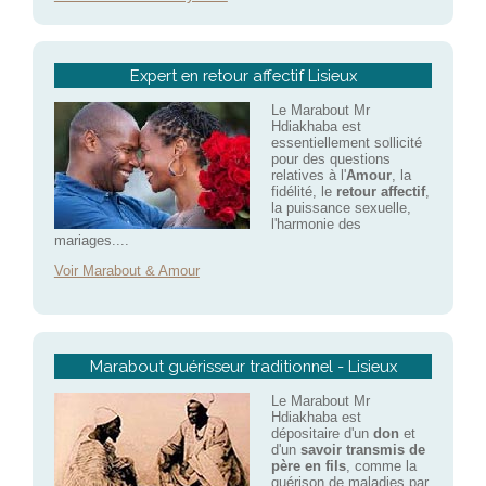
Expert en retour affectif Lisieux
Le Marabout Mr
Hdiakhaba est
essentiellement sollicité
pour des questions
relatives à l'
Amour
, la
fidélité, le
retour affectif
,
la puissance sexuelle,
l'harmonie des
mariages....
Voir Marabout & Amour
Marabout guérisseur traditionnel - Lisieux
Le Marabout Mr
Hdiakhaba est
dépositaire d'un
don
et
d'un
savoir transmis de
père en fils
, comme la
guérison de maladies par