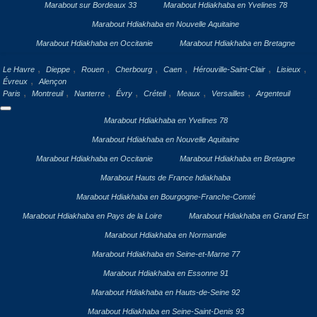
Marabout sur Bordeaux 33
Marabout Hdiakhaba en Yvelines 78
Marabout Hdiakhaba en Nouvelle Aquitaine
Marabout Hdiakhaba en Occitanie
Marabout Hdiakhaba en Bretagne
,
,
,
,
,
,
,
Le Havre
Dieppe
Rouen
Cherbourg
Caen
Hérouville-Saint-Clair
Lisieux
,
Évreux
Alençon
,
,
,
,
,
,
,
Paris
Montreuil
Nanterre
Évry
Créteil
Meaux
Versailles
Argenteuil
Marabout Hdiakhaba en Yvelines 78
Marabout Hdiakhaba en Nouvelle Aquitaine
Marabout Hdiakhaba en Occitanie
Marabout Hdiakhaba en Bretagne
Marabout Hauts de France hdiakhaba
Marabout Hdiakhaba en Bourgogne-Franche-Comté
Marabout Hdiakhaba en Pays de la Loire
Marabout Hdiakhaba en Grand Est
Marabout Hdiakhaba en Normandie
Marabout Hdiakhaba en Seine-et-Marne 77
Marabout Hdiakhaba en Essonne 91
Marabout Hdiakhaba en Hauts-de-Seine 92
Marabout Hdiakhaba en Seine-Saint-Denis 93