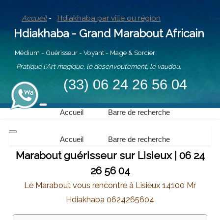
Accueil
-
Hdiakhaba par ville ou région
Hdiakhaba - Grand Marabout Africain
Médium - Guérisseur - Voyant - Mage & Sorcier
Pratique l'Art magique, le désenvoutement, le vaudou.
(33) 06 24 26 56 04
Accueil
Barre de recherche
Accueil
Barre de recherche
Marabout guérisseur sur Lisieux | 06 24
26 56 04
Le Marabout vous rencontre à Lisieux 14100 Mr
Hdiakhaba 0624265604