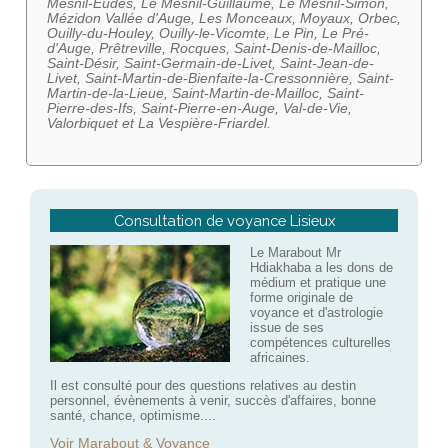
Mesnil-Eudes, Le Mesnil-Guillaume, Le Mesnil-Simon,
Mézidon Vallée d'Auge, Les Monceaux, Moyaux, Orbec,
Ouilly-du-Houley, Ouilly-le-Vicomte, Le Pin, Le Pré-
d'Auge, Prêtreville, Rocques, Saint-Denis-de-Mailloc,
Saint-Désir, Saint-Germain-de-Livet, Saint-Jean-de-
Livet, Saint-Martin-de-Bienfaite-la-Cressonnière, Saint-
Martin-de-la-Lieue, Saint-Martin-de-Mailloc, Saint-
Pierre-des-Ifs, Saint-Pierre-en-Auge, Val-de-Vie,
Valorbiquet et La Vespière-Friardel.
Consultation de voyance Lisieux
Le Marabout Mr
Hdiakhaba a les dons de
médium et pratique une
forme originale de
voyance et d'astrologie
issue de ses
compétences culturelles
africaines.
Il est consulté pour des questions relatives au destin
personnel, évènements à venir, succès d'affaires, bonne
santé, chance, optimisme....
Voir Marabout & Voyance