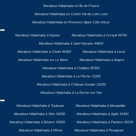
Marabout Hdiakhaba en Île-de-France
Marabout Hdiakhaba en Centre Val-de-Loire Loire
Marabout Hdiakhaba en Provence Alpes Côte d’Azur
Marabout Hdiakhaba à Nantes
Marabout Hdiakhaba à Orvault 44700
Marabout Hdiakhaba à Saint-Nazaire 44600
Marabout Hdiakhaba à Cholet 49300
Marabout Hdiakhaba à Laval
Marabout Hdiakhaba sur Le Mans
Marabout Hdiakhaba à Angers
Marabout Hdiakhaba à Challans 85300
Marabout Hdiakhaba à La Flèche 72200
Marabout Hdiakhaba à Château-Gontier 53200
Marabout Hdiakhaba à La Roche-sur-Yon
Marabout Hdiakhaba à Toulouse
Marabout Hdiakhaba à Montpellier
Marabout Hdiakhaba à Sète 34200
Marabout Hdiakhaba à Agde 34300
Marabout Hdiakhaba à Béziers 34500
Marabout Hdiakhaba à Pamiers 09100
Marabout Hdiakhaba à Nîmes
Marabout Hdiakhaba à Perpignan