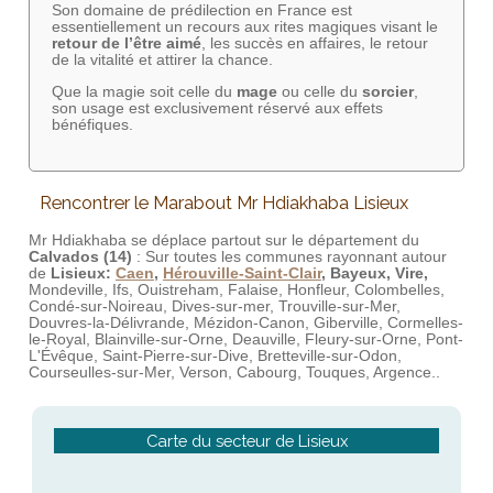
Son domaine de prédilection en France est
essentiellement un recours aux rites magiques visant le
retour de l’être aimé
, les succès en affaires, le retour
de la vitalité et attirer la chance.
Que la magie soit celle du
mage
ou celle du
sorcier
,
son usage est exclusivement réservé aux effets
bénéfiques.
Rencontrer le Marabout Mr Hdiakhaba Lisieux
Mr Hdiakhaba se déplace partout sur le département du
Calvados (14)
: Sur toutes les communes rayonnant autour
de
Lisieux:
Caen
,
Hérouville-Saint-Clair
, Bayeux, Vire,
Mondeville, Ifs, Ouistreham, Falaise, Honfleur, Colombelles,
Condé-sur-Noireau, Dives-sur-mer, Trouville-sur-Mer,
Douvres-la-Délivrande, Mézidon-Canon, Giberville, Cormelles-
le-Royal, Blainville-sur-Orne, Deauville, Fleury-sur-Orne, Pont-
L'Évêque, Saint-Pierre-sur-Dive, Bretteville-sur-Odon,
Courseulles-sur-Mer, Verson, Cabourg, Touques, Argence..
Carte du secteur de Lisieux