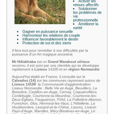
Activer les
retours affectifs
Solutionner
les problèmes de
vie
professionnelle
Améliorer la
santé
Gagner en puissance sexuelle
Harmoniser les relations de couple
Influencer favorablement le destin
Protection de soi et des siens
Il fera tout pour remédier à vos difficultés par la
puissance d'un Art magique ancestral.
Mr Hdiakhaba
est un
Grand Marabout sérieux
reconnu, il est suivi par une clientèle qui se développe
rapidement à
Lisieux
14100 et en
région Normandie
Aujourd'hui établi en France, il consulte sur le
Calvados (14)
sur les communes rayonnant autour de
Lisieux 14100
:
la Communauté d'agglomération
Lisieux Normandie : Belle Vie en Auge, Beuvillers, La
Boissière, Castillon-en-Auge, Cernay, Coquainvilliers,
Cordebugle, Courtonne-la-Meurdrac, Courtonne-les-
Deux-Églises, Fauguernon, Firfol, La Folletière-Abenon,
Fumichon, Glos, Hermival-les-Vaux, L'Hôtellerie, La
Houblonnière, Lessard-et-le-Chêne, Lisores, Livarot-
Pays-d'Auge, Marolles, Méry-Bissières-en-Auge, Le