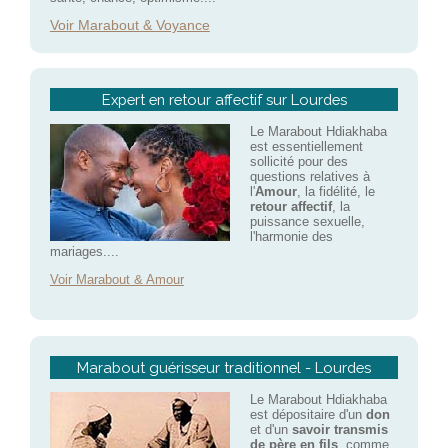
Voir Marabout & Voyance
Expert en retour affectif sur Lourdes
Le Marabout Hdiakhaba
est essentiellement
sollicité pour des
questions relatives à
l'
Amour
, la fidélité, le
retour affectif
, la
puissance sexuelle,
l'harmonie des
mariages....
Voir Marabout & Amour
Marabout guérisseur traditionnel - Lourdes
Le Marabout Hdiakhaba
est dépositaire d'un
don
et d'un
savoir transmis
de père en fils
, comme