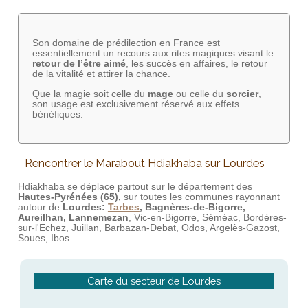
Son domaine de prédilection en France est
essentiellement un recours aux rites magiques visant le
retour de l’être aimé
, les succès en affaires, le retour
de la vitalité et attirer la chance.
Que la magie soit celle du
mage
ou celle du
sorcier
,
son usage est exclusivement réservé aux effets
bénéfiques.
Rencontrer le Marabout Hdiakhaba sur Lourdes
Hdiakhaba se déplace partout sur le département des
Hautes-Pyrénées (65),
sur toutes les communes rayonnant
autour de
Lourdes:
Tarbes
, Bagnères-de-Bigorre,
Aureilhan, Lannemezan
, Vic-en-Bigorre, Séméac, Bordères-
sur-l'Echez, Juillan, Barbazan-Debat, Odos, Argelès-Gazost,
Soues, Ibos......
Carte du secteur de Lourdes