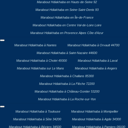
Marabout Hdiakhaba en Hauts-de-Seine 92
Marabout Hdiakhaba en Seine-Saint-Denis 93
Marabout Hdiakhaba en Île-de-France
Marabout Hdiakhaba en Centre Val-de-Loire Loire
Marabout Hdiakhaba en Provence Alpes Côte d’Azur
Marabout Hdiakhaba à Nantes
Marabout Hdiakhaba à Orvault 44700
Marabout Hdiakhaba à Saint-Nazaire 44600
Marabout Hdiakhaba à Cholet 49300
Marabout Hdiakhaba à Laval
Marabout Hdiakhaba sur Le Mans
Marabout Hdiakhaba à Angers
Marabout Hdiakhaba à Challans 85300
Marabout Hdiakhaba à La Flèche 72200
Marabout Hdiakhaba à Château-Gontier 53200
Marabout Hdiakhaba à La Roche-sur-Yon
Marabout Hdiakhaba à Toulouse
Marabout Hdiakhaba à Montpellier
Marabout Hdiakhaba à Sète 34200
Marabout Hdiakhaba à Agde 34300
Marabout Hdiakhaba à Béziers 34500
Marabout Hdiakhaba à Pamiers 09100