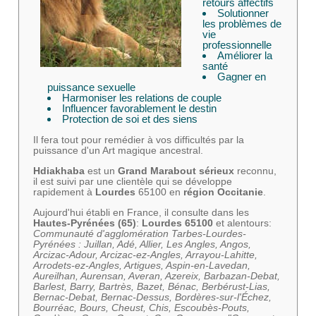
retours affectifs
Solutionner
les problèmes de
vie
professionnelle
Améliorer la
santé
Gagner en
puissance sexuelle
Harmoniser les relations de couple
Influencer favorablement le destin
Protection de soi et des siens
Il fera tout pour remédier à vos difficultés par la
puissance d'un Art magique ancestral.
Hdiakhaba
est un
Grand Marabout sérieux
reconnu,
il est suivi par une clientèle qui se développe
rapidement à
Lourdes
65100 en
région Occitanie
.
Aujourd'hui établi en France, il consulte dans les
Hautes-Pyrénées (65)
:
Lourdes 65100
et alentours:
Communauté d'agglomération Tarbes-Lourdes-
Pyrénées : Juillan, Adé, Allier, Les Angles, Angos,
Arcizac-Adour, Arcizac-ez-Angles, Arrayou-Lahitte,
Arrodets-ez-Angles, Artigues, Aspin-en-Lavedan,
Aureilhan, Aurensan, Averan, Azereix, Barbazan-Debat,
Barlest, Barry, Bartrès, Bazet, Bénac, Berbérust-Lias,
Bernac-Debat, Bernac-Dessus, Bordères-sur-l'Échez,
Bourréac, Bours, Cheust, Chis, Escoubès-Pouts,