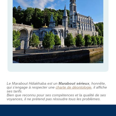
Le Marabout Hdiakhaba est un
Marabout sérieux
, honnête,
qui s'engage à respecter une
charte de déontologie
, il affiche
ses tarifs.
Bien que reconnu pour ses compétences et la qualité de ses
voyances, il ne prétend pas résoudre tous les problèmes.