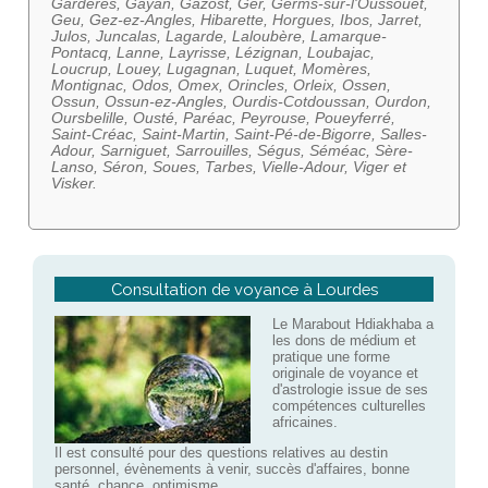
Gardères, Gayan, Gazost, Ger, Germs-sur-l'Oussouet,
Geu, Gez-ez-Angles, Hibarette, Horgues, Ibos, Jarret,
Julos, Juncalas, Lagarde, Laloubère, Lamarque-
Pontacq, Lanne, Layrisse, Lézignan, Loubajac,
Loucrup, Louey, Lugagnan, Luquet, Momères,
Montignac, Odos, Omex, Orincles, Orleix, Ossen,
Ossun, Ossun-ez-Angles, Ourdis-Cotdoussan, Ourdon,
Oursbelille, Ousté, Paréac, Peyrouse, Poueyferré,
Saint-Créac, Saint-Martin, Saint-Pé-de-Bigorre, Salles-
Adour, Sarniguet, Sarrouilles, Ségus, Séméac, Sère-
Lanso, Séron, Soues, Tarbes, Vielle-Adour, Viger et
Visker.
Consultation de voyance à Lourdes
Le Marabout Hdiakhaba a
les dons de médium et
pratique une forme
originale de voyance et
d'astrologie issue de ses
compétences culturelles
africaines.
Il est consulté pour des questions relatives au destin
personnel, évènements à venir, succès d'affaires, bonne
santé, chance, optimisme....