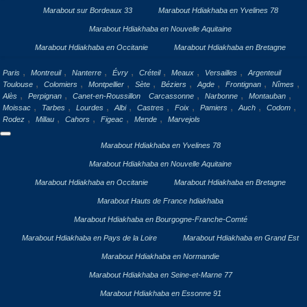
Marabout sur Bordeaux 33
Marabout Hdiakhaba en Yvelines 78
Marabout Hdiakhaba en Nouvelle Aquitaine
Marabout Hdiakhaba en Occitanie
Marabout Hdiakhaba en Bretagne
,
,
,
,
,
,
,
Paris
Montreuil
Nanterre
Évry
Créteil
Meaux
Versailles
Argenteuil
,
,
,
,
,
,
,
,
Toulouse
Colomiers
Montpellier
Sète
Béziers
Agde
Frontignan
Nîmes
,
,
,
,
,
Alès
Perpignan
Canet-en-Roussillon
Carcassonne
Narbonne
Montauban
,
,
,
,
,
,
,
,
,
Moissac
Tarbes
Lourdes
Albi
Castres
Foix
Pamiers
Auch
Codom
,
,
,
,
,
Rodez
Millau
Cahors
Figeac
Mende
Marvejols
Marabout Hdiakhaba en Yvelines 78
Marabout Hdiakhaba en Nouvelle Aquitaine
Marabout Hdiakhaba en Occitanie
Marabout Hdiakhaba en Bretagne
Marabout Hauts de France hdiakhaba
Marabout Hdiakhaba en Bourgogne-Franche-Comté
Marabout Hdiakhaba en Pays de la Loire
Marabout Hdiakhaba en Grand Est
Marabout Hdiakhaba en Normandie
Marabout Hdiakhaba en Seine-et-Marne 77
Marabout Hdiakhaba en Essonne 91