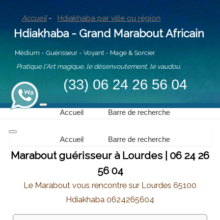
Accueil
-
Hdiakhaba par ville ou région
Hdiakhaba - Grand Marabout Africain
Médium - Guérisseur - Voyant - Mage & Sorcier
Pratique l'Art magique, le désenvoutement, le vaudou.
(33) 06 24 26 56 04
Accueil
Barre de recherche
Accueil
Barre de recherche
Marabout guérisseur à Lourdes | 06 24 26
56 04
Le Marabout vous rencontre sur Lourdes 65100
Hdiakhaba 0624265604