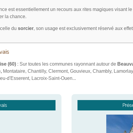
ce est essentiellement un recours aux rites magiques visant l
irer la chance.
celle du
sorcier
, son usage est exclusivement réservé aux effe
vais
ise
(60)
: Sur toutes les communes rayonnant autour de
Beauva
,
Montataire, Chantilly, Clermont, Gouvieux, Chambly, Lamorlay
eu-d'Esserent, Lacroix-Saint-Ouen...
vais
Prés