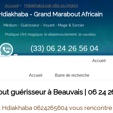
Accueil
-
Hdiakhaba par ville ou région
iakhaba - Grand Marabout Africain
ium - Guérisseur - Voyant - Mage & Sorcier
tique l'Art magique, le désenvoutement, le vaudou.
(33) 06 24 26 56 04
Accueil
Accueil
Barre de recherche
ut guérisseur à Beauvais | 06 24 2
 Hdiakhaba 0624265604 vous rencontre 