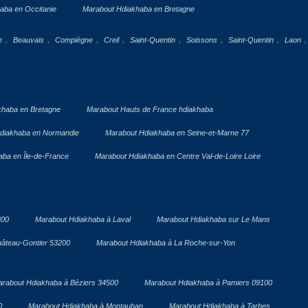
aba en Occitanie
Marabout Hdiakhaba en Bretagne
,
,
,
,
,
,
,
,
e
Beauvais
Compiègne
Creil
Saint-Quentin
Soissons
Saint-Quentin
Laon
khaba en Bretagne
Marabout Hauts de France hdiakhaba
diakhaba en Normandie
Marabout Hdiakhaba en Seine-et-Marne 77
ba en Île-de-France
Marabout Hdiakhaba en Centre Val-de-Loire Loire
300
Marabout Hdiakhaba à Laval
Marabout Hdiakhaba sur Le Mans
âteau-Gontier 53200
Marabout Hdiakhaba à La Roche-sur-Yon
rabout Hdiakhaba à Béziers 34500
Marabout Hdiakhaba à Pamiers 09100
0
Marabout Hdiakhaba à Montauban
Marabout Hdiakhaba à Tarbes