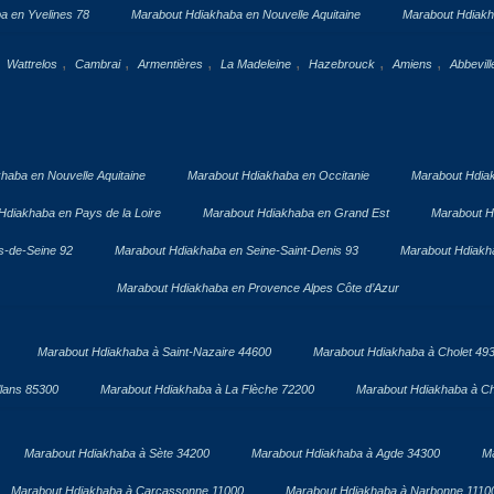
a en Yvelines 78
Marabout Hdiakhaba en Nouvelle Aquitaine
Marabout Hdiakh
,
,
,
,
,
,
,
Wattrelos
Cambrai
Armentières
La Madeleine
Hazebrouck
Amiens
Abbevill
haba en Nouvelle Aquitaine
Marabout Hdiakhaba en Occitanie
Marabout Hdia
Hdiakhaba en Pays de la Loire
Marabout Hdiakhaba en Grand Est
Marabout H
s-de-Seine 92
Marabout Hdiakhaba en Seine-Saint-Denis 93
Marabout Hdiakha
Marabout Hdiakhaba en Provence Alpes Côte d’Azur
Marabout Hdiakhaba à Saint-Nazaire 44600
Marabout Hdiakhaba à Cholet 49
lans 85300
Marabout Hdiakhaba à La Flèche 72200
Marabout Hdiakhaba à Ch
Marabout Hdiakhaba à Sète 34200
Marabout Hdiakhaba à Agde 34300
Ma
Marabout Hdiakhaba à Carcassonne 11000
Marabout Hdiakhaba à Narbonne 1110