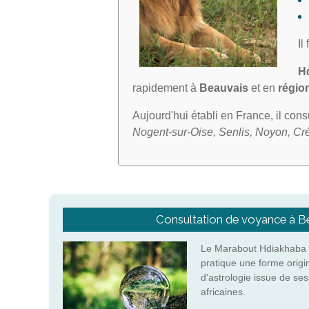
Il
H
rapidement à
Beauvais
et en
régio
Aujourd'hui établi en France, il con
Nogent-sur-Oise, Senlis, Noyon, Cré
Consultation de voyance à B
Le Marabout Hdiakhaba 
pratique une forme origi
d'astrologie issue de se
africaines.