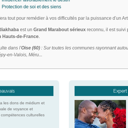
Protection de soi et des siens
 fera tout pour remédier à vos difficultés par la puissance d'un A
diakhaba
est un
Grand Marabout sérieux
reconnu, il est suivi
n Hauts-de-France
.
sulte
dans l'
Oise
(60)
: Sur toutes les communes rayonnant autou
py-en-Valois, Méru...
eauvais
Expert 
a les dons de médium et
nale de voyance et
s compétences culturelles