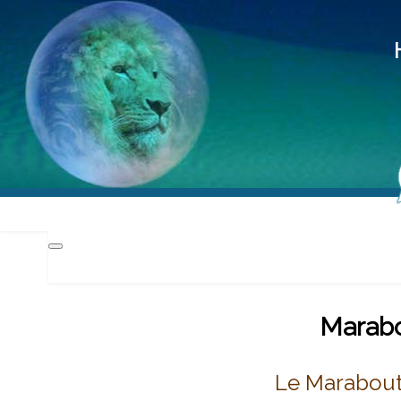
Hd
Méd
Pra
Marabo
Le Marabout