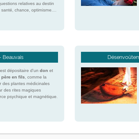
questions relatives au destin
 santé, chance, optimisme....
 - Beauvais
Désenvoûteme
st dépositaire d'un
don
et
 père en fils
, comme la
r des plantes médicinales
ar des rites magiques
force psychique et magnétique.