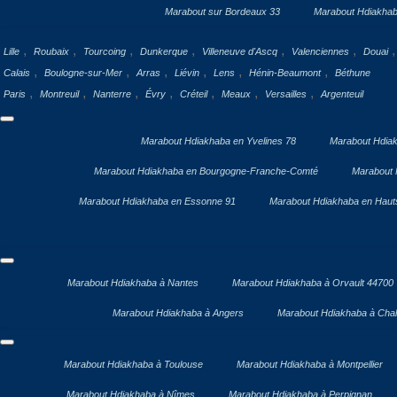
Marabout sur Bordeaux 33
Marabout Hdiakhab
,
,
,
,
,
,
Lille
Roubaix
Tourcoing
Dunkerque
Villeneuve d'Ascq
Valenciennes
Douai
,
,
,
,
,
,
Calais
Boulogne-sur-Mer
Arras
Liévin
Lens
Hénin-Beaumont
Béthune
,
,
,
,
,
,
,
Paris
Montreuil
Nanterre
Évry
Créteil
Meaux
Versailles
Argenteuil
Marabout Hdiakhaba en Yvelines 78
Marabout Hdiak
Marabout Hdiakhaba en Bourgogne-Franche-Comté
Marabout 
Marabout Hdiakhaba en Essonne 91
Marabout Hdiakhaba en Haut
Marabout Hdiakhaba à Nantes
Marabout Hdiakhaba à Orvault 44700
Marabout Hdiakhaba à Angers
Marabout Hdiakhaba à Chal
Marabout Hdiakhaba à Toulouse
Marabout Hdiakhaba à Montpellier
Marabout Hdiakhaba à Nîmes
Marabout Hdiakhaba à Perpignan