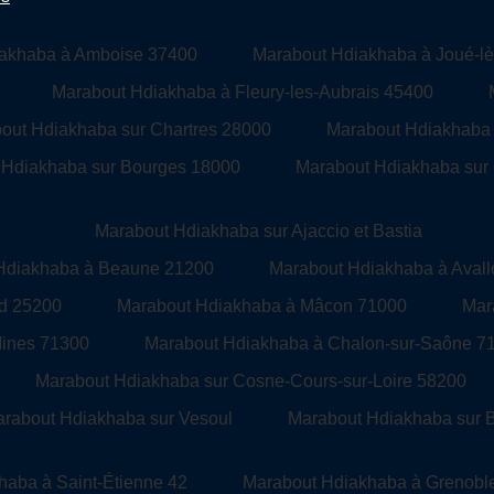
akhaba à Amboise 37400
Marabout Hdiakhaba à Joué-lè
Marabout Hdiakhaba à Fleury-les-Aubrais 45400
out Hdiakhaba sur Chartres 28000
Marabout Hdiakhaba 
 Hdiakhaba sur Bourges 18000
Marabout Hdiakhaba sur
Marabout Hdiakhaba sur Ajaccio et Bastia
Hdiakhaba à Beaune 21200
Marabout Hdiakhaba à Aval
rd 25200
Marabout Hdiakhaba à Mâcon 71000
Mar
Mines 71300
Marabout Hdiakhaba à Chalon-sur-Saône 7
Marabout Hdiakhaba sur Cosne-Cours-sur-Loire 58200
rabout Hdiakhaba sur Vesoul
Marabout Hdiakhaba sur Be
haba à Saint-Étienne 42
Marabout Hdiakhaba à Grenobl