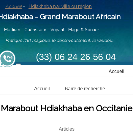
Accueil
-
Hdiakhaba par ville ou région
iakhaba - Grand Marabout Africain
ium - Guérisseur - Voyant - Mage & Sorcier
tique l'Art magique, le désenvoutement, le vaudou.
(33) 06 24 26 56 04
Accueil
Accueil
Barre de recherche
Marabout Hdiakhaba en Occitanie
Articles