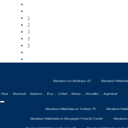
1
2
3
4
5
Marabout sur Bordeaux 33
Marabout Hdiakhab
,
,
,
,
,
,
,
Paris
Montreuil
Nanterre
Évry
Créteil
Meaux
Versailles
Argenteuil
Marabout Hdiakhaba en Yvelines 78
Marabout Hdiak
Marabout Hdiakhaba en Bourgogne-Franche-Comté
Marabout 