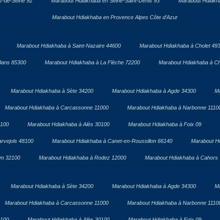
s-de-Seine 92
Marabout Hdiakhaba en Seine-Saint-Denis 93
Marabout Hdiakha
Marabout Hdiakhaba en Provence Alpes Côte d’Azur
Marabout Hdiakhaba à Saint-Nazaire 44600
Marabout Hdiakhaba à Cholet 49
lans 85300
Marabout Hdiakhaba à La Flèche 72200
Marabout Hdiakhaba à Ch
Marabout Hdiakhaba à Sète 34200
Marabout Hdiakhaba à Agde 34300
Ma
Marabout Hdiakhaba à Carcassonne 11000
Marabout Hdiakhaba à Narbonne 1110
1100
Marabout Hdiakhaba à Alès 30100
Marabout Hdiakhaba à Foix 09
rvejols 48100
Marabout Hdiakhaba à Canet-en-Roussillon 66140
Marabout H
om 32100
Marabout Hdiakhaba à Rodez 12000
Marabout Hdiakhaba à Cahors
Marabout Hdiakhaba à Sète 34200
Marabout Hdiakhaba à Agde 34300
Ma
Marabout Hdiakhaba à Carcassonne 11000
Marabout Hdiakhaba à Narbonne 1110
1100
Marabout Hdiakhaba à Alès 30100
Marabout Hdiakhaba à Foix 09