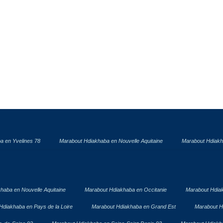
a en Yvelines 78
Marabout Hdiakhaba en Nouvelle Aquitaine
Marabout Hdiakh
haba en Nouvelle Aquitaine
Marabout Hdiakhaba en Occitanie
Marabout Hdia
Hdiakhaba en Pays de la Loire
Marabout Hdiakhaba en Grand Est
Marabout H