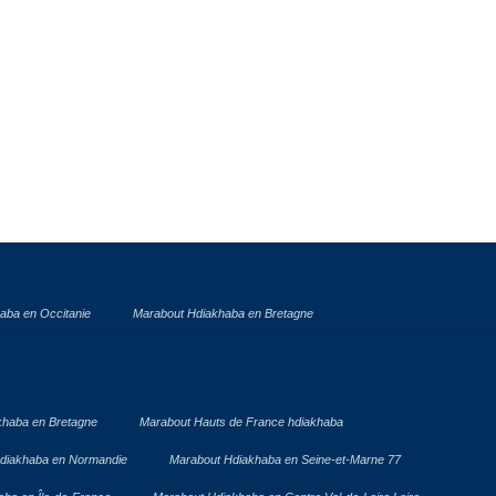
aba en Occitanie
Marabout Hdiakhaba en Bretagne
khaba en Bretagne
Marabout Hauts de France hdiakhaba
diakhaba en Normandie
Marabout Hdiakhaba en Seine-et-Marne 77