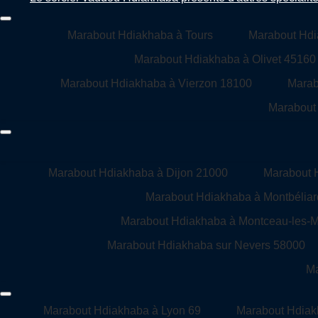
Marabout Hdiakhaba à Tours
Marabout Hdi
Marabout Hdiakhaba à Olivet 45160
Marabout Hdiakhaba à Vierzon 18100
Marab
Marabout
Marabout Hdiakhaba à Dijon 21000
Marabout 
Marabout Hdiakhaba à Montbélia
Marabout Hdiakhaba à Montceau-les-
Marabout Hdiakhaba sur Nevers 58000
Ma
Marabout Hdiakhaba à Lyon 69
Marabout Hdiak