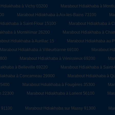
 Hdiakhaba à Vichy 03200
Marabout Hdiakhaba à Montl
00
Marabout Hdiakhaba à Aix-les-Bains 73100
Ma
Hdiakhaba à Saint-Flour 15100
Marabout Hdiakhaba à C
akhaba à Montélimar 26200
Marabout Hdiakhaba à Cha
bout Hdiakhaba à Aurillac 15
Marabout Hdiakhaba au P
Marabout Hdiakhaba à Villeurbanne 69100
Marabout Hd
9800
Marabout Hdiakhaba à Vénissieux 69200
Mar
akhaba à Belleville 69220
Marabout Hdiakhaba à Sain
diakhaba à Concarneau 29900
Marabout Hdiakhaba à Q
35400
Marabout Hdiakhaba à Fougères 35300
Mar
n 22300
Marabout Hdiakhaba à Lorient 56100
Mar
s 91100
Marabout Hdiakhaba sur Massy 91300
Mar