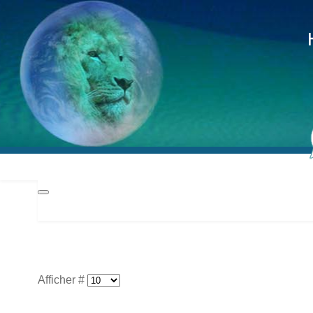
Hd
Méd
Pra
Afficher #