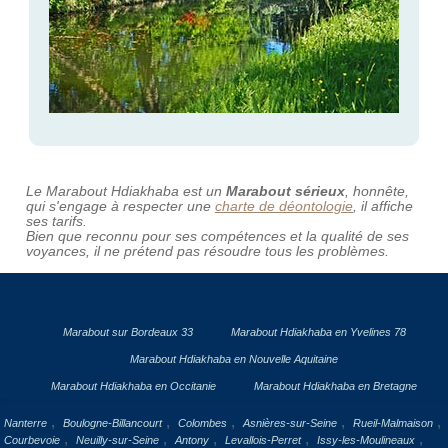
Le Marabout Hdiakhaba est un
Marabout sérieux
, honnête,
qui s'engage à respecter une
charte de déontologie
, il affiche
ses tarifs.
Bien que reconnu pour ses compétences et la qualité de ses
voyances, il ne prétend pas résoudre tous les problèmes.
Marabout sur Bordeaux 33
Marabout Hdiakhaba en Yvelines 78
Marabout Hdiakhaba en Nouvelle Aquitaine
Marabout Hdiakhaba en Occitanie
Marabout Hdiakhaba en Bretagne
,
,
,
,
,
Nanterre
Boulogne-Billancourt
Colombes
Asnières-sur-Seine
Rueil-Malmaison
,
,
,
,
,
Courbevoie
Neuilly-sur-Seine
Antony
Levallois-Perret
Issy-les-Moulineaux