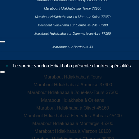
Marabout Hdiakhaba sur Roissy-en-Brie 77680
Marabout Hdiakhaba sur Torcy 77200
Marabout Hdiakhaba sur Le Mée-sur-Seine 77350
Marabout Hdiakhaba sur Combs-la-Ville 77380
Marabout Hdiakhaba sur Dammarie-les-Lys 77190
Marabout sur Bordeaux 33
Le sorcier vaudou Hdiakhaba présente d'autres spécialités
Marabout Hdiakhaba à Tours
Marabout Hdiakhaba à Amboise 37400
Marabout Hdiakhaba à Joué-lès-Tours 37300
Marabout Hdiakhaba à Orléans
Marabout Hdiakhaba à Olivet 45160
Marabout Hdiakhaba à Fleury-les-Aubrais 45400
Marabout Hdiakhaba à Montargis 45200
Marabout Hdiakhaba à Vierzon 18100
Marabout Hdiakhaba sur Chartres 28000