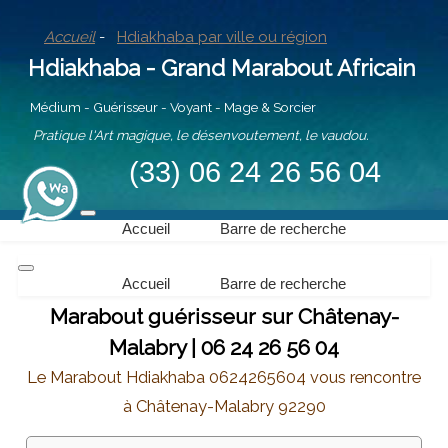
Accueil
-
Hdiakhaba par ville ou région
Hdiakhaba - Grand Marabout Africain
Médium - Guérisseur - Voyant - Mage & Sorcier
Pratique l'Art magique, le désenvoutement, le vaudou.
(33) 06 24 26 56 04
Accueil
Barre de recherche
Accueil
Barre de recherche
Marabout guérisseur sur Châtenay-
Malabry | 06 24 26 56 04
Le Marabout Hdiakhaba 0624265604 vous rencontre
à Châtenay-Malabry 92290