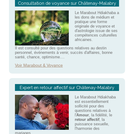
Consultation de voyance sur Châtenay-Malabry
Le Marabout Hdiakhaba a
les dons de médium et
pratique une forme
originale de voyance et
d'astrologie issue de ses
compétences culturelles
africaines.
Il est consulté pour des questions relatives au destin
personnel, évènements à venir, succès d'affaires, bonne
santé, chance, optimisme....
Voir Marabout & Voyance
Expert en retour affectif sur Châtenay-Malabry
Le Marabout Hdiakhaba
est essentiellement
sollicité pour des
questions relatives à
l'
Amour
, la fidélité, le
retour affectif
, la
puissance sexuelle,
l'harmonie des
mariages....