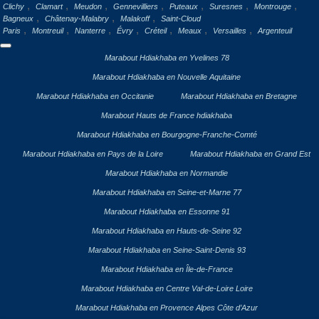
,
,
,
,
,
,
,
Clichy
Clamart
Meudon
Gennevilliers
Puteaux
Suresnes
Montrouge
,
,
,
Bagneux
Châtenay-Malabry
Malakoff
Saint-Cloud
,
,
,
,
,
,
,
Paris
Montreuil
Nanterre
Évry
Créteil
Meaux
Versailles
Argenteuil
Marabout Hdiakhaba en Yvelines 78
Marabout Hdiakhaba en Nouvelle Aquitaine
Marabout Hdiakhaba en Occitanie
Marabout Hdiakhaba en Bretagne
Marabout Hauts de France hdiakhaba
Marabout Hdiakhaba en Bourgogne-Franche-Comté
Marabout Hdiakhaba en Pays de la Loire
Marabout Hdiakhaba en Grand Est
Marabout Hdiakhaba en Normandie
Marabout Hdiakhaba en Seine-et-Marne 77
Marabout Hdiakhaba en Essonne 91
Marabout Hdiakhaba en Hauts-de-Seine 92
Marabout Hdiakhaba en Seine-Saint-Denis 93
Marabout Hdiakhaba en Île-de-France
Marabout Hdiakhaba en Centre Val-de-Loire Loire
Marabout Hdiakhaba en Provence Alpes Côte d’Azur