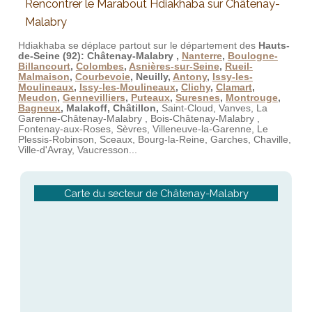
Rencontrer le Marabout Hdiakhaba sur Châtenay-
Malabry
Hdiakhaba se déplace partout sur le département des
Hauts-
de-Seine
(92):
Châtenay-Malabry ,
Nanterre
,
Boulogne-
Billancourt
,
Colombes
,
Asnières-sur-Seine
,
Rueil-
Malmaison
,
Courbevoie
, Neuilly,
Antony
,
Issy-les-
Moulineaux
,
Issy-les-Moulineaux
,
Clichy
,
Clamart
,
Meudon
,
Gennevilliers
,
Puteaux
,
Suresnes
,
Montrouge
,
Bagneux
, Malakoff, Châtillon,
Saint-Cloud, Vanves, La
Garenne-Châtenay-Malabry , Bois-Châtenay-Malabry ,
Fontenay-aux-Roses, Sèvres, Villeneuve-la-Garenne, Le
Plessis-Robinson, Sceaux, Bourg-la-Reine, Garches, Chaville,
Ville-d'Avray, Vaucresson...
Carte du secteur de Châtenay-Malabry